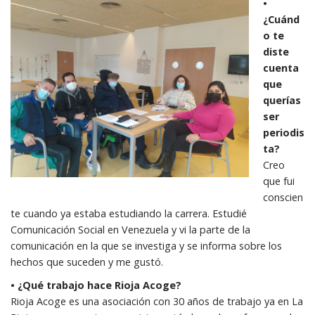
•
¿Cuánd
o te
diste
cuenta
que
querías
ser
periodis
ta?
Creo
que fui
conscien
te cuando ya estaba estudiando la carrera. Estudié
Comunicación Social en Venezuela y vi la parte de la
comunicación en la que se investiga y se informa sobre los
hechos que suceden y me gustó.
• ¿Qué trabajo hace Rioja Acoge?
Rioja Acoge es una asociación con 30 años de trabajo ya en La