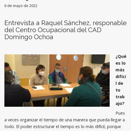
6 de mayo de 2022
Entrevista a Raquel Sánchez, responable
del Centro Ocupacional del CAD
Domingo Ochoa
¿Qué
es lo
más
difíci
l de
tu
trab
ajo?
Pues
a veces organizar el tiempo de una manera que pueda llegar a
todo. El poder estructurar el tiempo es lo más difícil, porque