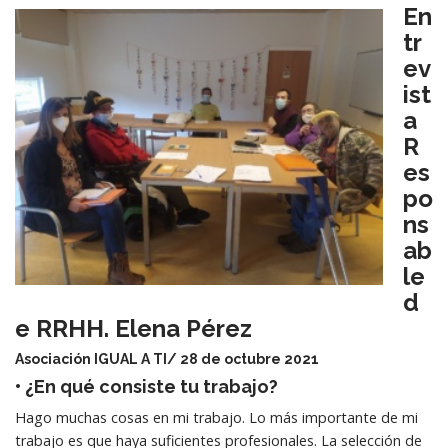
En
tr
ev
ist
a
R
es
po
ns
ab
le
d
e RRHH. Elena Pérez
Asociación IGUAL A TI/ 28 de octubre 2021
• ¿En qué consiste tu trabajo?
Hago muchas cosas en mi trabajo. Lo más importante de mi
trabajo es que haya suficientes profesionales. La selección de