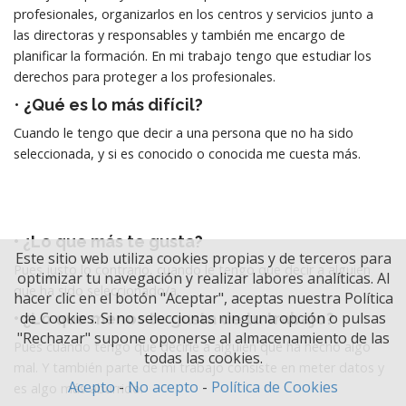
profesionales, organizarlos en los centros y servicios junto a
las directoras y responsables y también me encargo de
planificar la formación. En mi trabajo tengo que estudiar los
derechos para proteger a los profesionales.
•
¿Qué es lo más difícil?
Cuando le tengo que decir a una persona que no ha sido
seleccionada, y si es conocido o conocida me cuesta más.
• ¿Lo que más te gusta?
Este sitio web utiliza cookies propias y de terceros para
Pues justo lo contrario, cuando le tengo que decir a alguien
optimizar tu navegación y realizar labores analíticas. Al
que ha sido seleccionado/a.
hacer clic en el botón "Aceptar", aceptas nuestra Política
de Cookies. Si no seleccionas ninguna opción o pulsas
• ¿Lo que menos te gusta de tu trabajo?
"Rechazar" supone oponerse al almacenamiento de las
Pues cuando tengo que decirle a alguien que ha hecho algo
todas las cookies.
mal. Y también parte de mi trabajo consiste en meter datos y
Acepto
-
No acepto
-
Política de Cookies
es algo más aburrido.