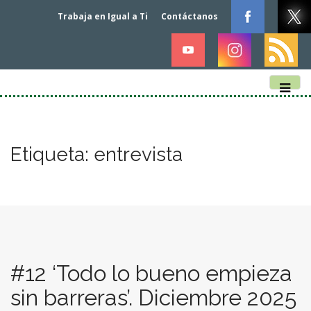
Trabaja en Igual a Ti
Contáctanos
M
S
k
a
i
i
p
n
Etiqueta:
entrevista
t
m
o
e
c
n
o
n
u
t
e
n
#12 ‘Todo lo bueno empieza
t
sin barreras’. Diciembre 2025