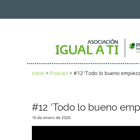
M
S
k
a
i
i
p
n
t
m
Inicio
>
Podcast
>
#12 ‘Todo lo bueno empieza 
o
e
c
n
o
n
u
t
#12 ‘Todo lo bueno empi
e
n
16 de enero de 2026
t