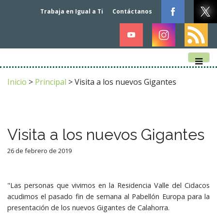
Trabaja en Igual a Ti
Contáctanos
M
S
k
a
Inicio
>
Principal
>
Visita a los nuevos Gigantes
i
i
p
n
t
m
o
e
c
Visita a los nuevos Gigantes
n
o
n
u
26 de febrero de 2019
t
e
n
"Las personas que vivimos en la Residencia Valle del Cidacos
t
acudimos el pasado fin de semana al Pabellón Europa para la
presentación de los nuevos Gigantes de Calahorra.