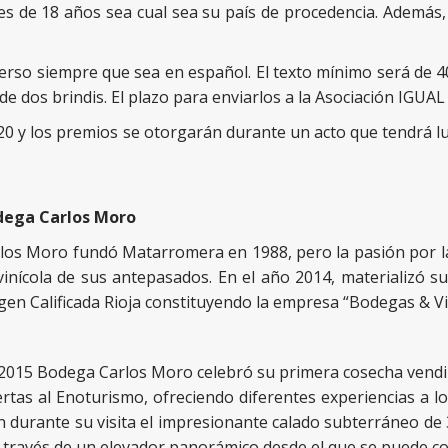
 de 18 años sea cual sea su país de procedencia. Además,
erso siempre que sea en español. El texto mínimo será de 40
e dos brindis. El plazo para enviarlos a la Asociación IGUAL
 2020 y los premios se otorgarán durante un acto que tendrá 
dega Carlos Moro
los Moro fundó Matarromera en 1988, pero la pasión por la t
ivinícola de sus antepasados. En el año 2014, materializó 
gen Calificada Rioja constituyendo la empresa “Bodegas & V
2015 Bodega Carlos Moro celebró su primera cosecha vendi
rtas al Enoturismo, ofreciendo diferentes experiencias a l
rren durante su visita el impresionante calado subterráneo 
a través de un elevador panorámico desde el que se puede c