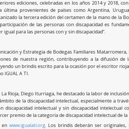
eriores ediciones, celebradas en los años 2014 y 2018, con
a última provenientes de países como Argentina, Urugua
anizado la tercera edición del certamen de la mano de la 
 participación de las personas con discapacidad es fundam
igual para las personas con y sin discapacidad”.
nicación y Estrategia de Bodegas Familiares Matarromera,
ciones de nuestra región, contribuyendo a la difusión de l
ndo un brindis escrito para la ocasión por el escritor rioj
mo IGUAL A TI.
La Rioja, Diego Iturriaga, he destacado la labor de inclusió
ámbito de la discapacidad intelectual, especialmente a trav
n discapacidad intelectual y sin discapacidad intelectual
cer premio de la categoría de discapacidad intelectual de la 
e en
www.igualati.org
. Los brindis deberán ser originales