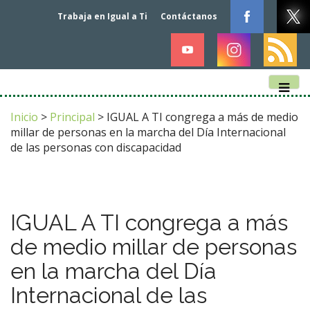
Trabaja en Igual a Ti
Contáctanos
M
S
k
a
Inicio
>
Principal
>
IGUAL A TI congrega a más de medio
i
i
millar de personas en la marcha del Día Internacional
p
n
de las personas con discapacidad
t
m
o
e
c
n
o
n
u
IGUAL A TI congrega a más
t
de medio millar de personas
e
n
en la marcha del Día
t
Internacional de las