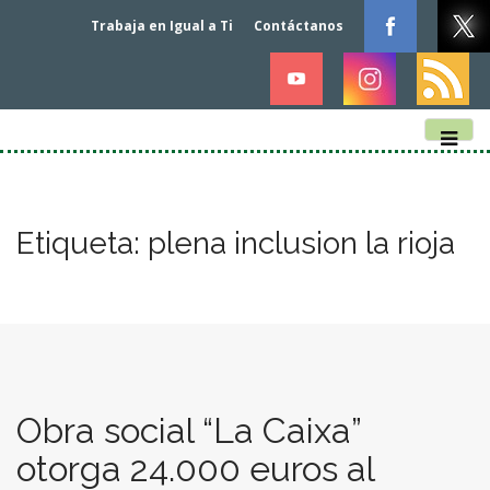
Trabaja en Igual a Ti
Contáctanos
M
S
k
a
i
i
p
n
Etiqueta:
plena inclusion la rioja
t
m
o
e
c
n
o
n
u
t
e
n
Obra social “La Caixa”
t
otorga 24.000 euros al