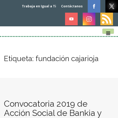
Trabaja en Igual a Ti
Contáctanos
M
S
k
a
i
i
p
n
Etiqueta:
fundación cajarioja
t
m
o
e
c
n
o
n
u
t
e
n
Convocatoria 2019 de
t
Acción Social de Bankia y