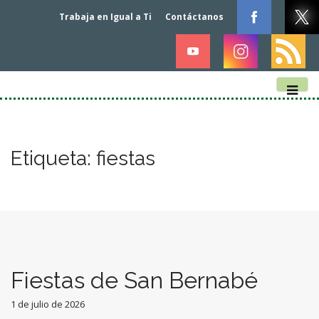
Trabaja en Igual a Ti
Contáctanos
M
S
k
a
i
i
p
n
Etiqueta:
fiestas
t
m
o
e
c
n
o
n
u
t
e
n
Fiestas de San Bernabé
t
1 de julio de 2026