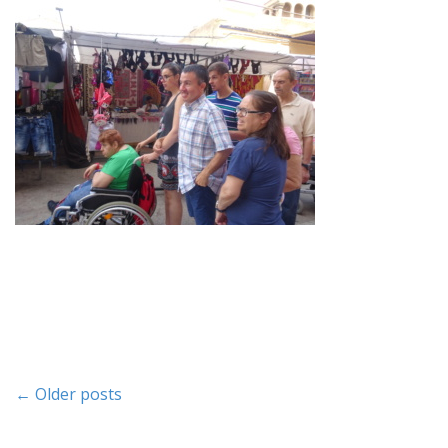
P
← Older posts
o
s