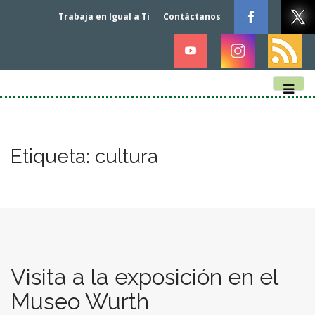
Trabaja en Igual a Ti
Contáctanos
M
S
k
a
i
i
p
n
Etiqueta:
cultura
t
m
o
e
c
n
o
n
u
t
e
n
Visita a la exposición en el
t
Museo Wurth