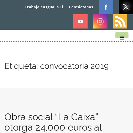
Trabaja en Igual a Ti
Contáctanos
M
S
k
a
i
i
p
n
Etiqueta:
convocatoria 2019
t
m
o
e
c
n
o
n
u
t
e
n
Obra social “La Caixa”
t
otorga 24.000 euros al