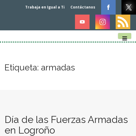
Trabaja en Igual a Ti
Contáctanos
M
S
k
a
i
i
p
n
Etiqueta:
armadas
t
m
o
e
c
n
o
n
u
t
e
n
Día de las Fuerzas Armadas
t
en Logroño