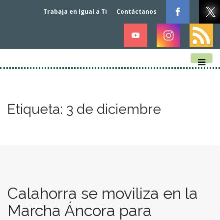
Trabaja en Igual a Ti
Contáctanos
M
S
k
a
i
i
p
n
Etiqueta:
3 de diciembre
t
m
o
e
c
n
o
n
u
t
e
n
Calahorra se moviliza en la
t
Marcha Áncora para